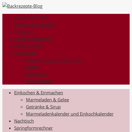
Kuchen & Torten
Muffins & Cupcakes
Toppings
Kekse & Plätzchen
Kinderrezepte
Saisonales
Valentinstag und Muttertag
Ostern
Halloween
Weihnachten
Einkochen & Einmachen
Marmeladen & Gelee
Getränke & Sirup
Marmeladenkalender und Einkochkalender
Nachtisch
Springformrechner