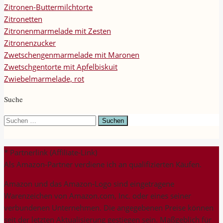
Zitronen-Buttermilchtorte
Zitronetten
Zitronenmarmelade mit Zesten
Zitronenzucker
Zwetschengenmarmelade mit Maronen
Zwetschgentorte mit Apfelbiskuit
Zwiebelmarmelade, rot
Suche
Suchen
nach:
* Partnerlink (Affiliate-Link)
Als Amazon-Partner verdiene ich an qualifizierten Käufen.
Amazon und das Amazon-Logo sind eingetragene
Warenzeichen von Amazon.com, Inc. oder eines seiner
verbundenen Unternehmen. Die angegebenen Preise können
seit der letzten Aktualisierung gestiegen sein. Maßgeblich für