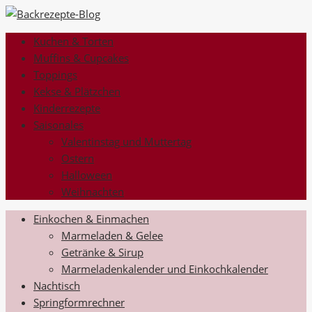
Kuchen & Torten
Muffins & Cupcakes
Toppings
Kekse & Plätzchen
Kinderrezepte
Saisonales
Valentinstag und Muttertag
Ostern
Halloween
Weihnachten
Einkochen & Einmachen
Marmeladen & Gelee
Getränke & Sirup
Marmeladenkalender und Einkochkalender
Nachtisch
Springformrechner