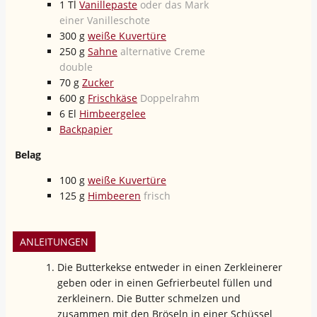
1
Tl
Vanillepaste
oder das Mark
einer Vanilleschote
300
g
weiße Kuvertüre
250
g
Sahne
alternative Creme
double
70
g
Zucker
600
g
Frischkäse
Doppelrahm
6
El
Himbeergelee
Backpapier
Belag
100
g
weiße Kuvertüre
125
g
Himbeeren
frisch
ANLEITUNGEN
Die Butterkekse entweder in einen Zerkleinerer
geben oder in einen Gefrierbeutel füllen und
zerkleinern. Die Butter schmelzen und
zusammen mit den Bröseln in einer Schüssel