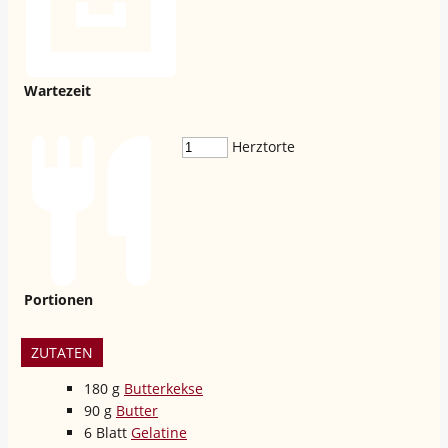
Wartezeit
Herztorte
Portionen
ZUTATEN
180
g
Butterkekse
90
g
Butter
6
Blatt
Gelatine