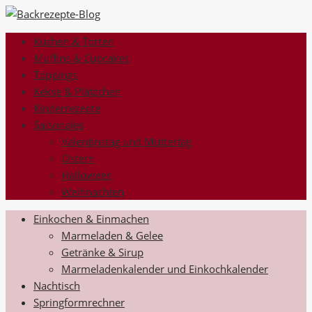
Kuchen & Torten
Muffins & Cupcakes
Toppings
Kekse & Plätzchen
Kinderrezepte
Saisonales
Valentinstag und Muttertag
Ostern
Halloween
Weihnachten
Einkochen & Einmachen
Marmeladen & Gelee
Getränke & Sirup
Marmeladenkalender und Einkochkalender
Nachtisch
Springformrechner