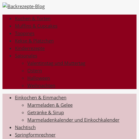
Kuchen & Torten
Muffins & Cupcakes
Toppings
Kekse & Plätzchen
Kinderrezepte
Saisonales
Valentinstag und Muttertag
Ostern
Halloween
Weihnachten
Einkochen & Einmachen
Marmeladen & Gelee
Getränke & Sirup
Marmeladenkalender und Einkochkalender
Nachtisch
Springformrechner