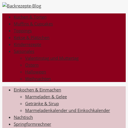
Kuchen & Torten
Muffins & Cupcakes
Toppings
Kekse & Plätzchen
Kinderrezepte
Saisonales
Valentinstag und Muttertag
Ostern
Halloween
Weihnachten
Einkochen & Einmachen
Marmeladen & Gelee
Getränke & Sirup
Marmeladenkalender und Einkochkalender
Nachtisch
Springformrechner