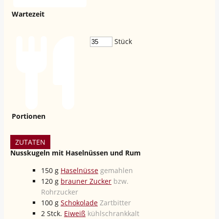
Wartezeit
Stück
Portionen
ZUTATEN
Nusskugeln mit Haselnüssen und Rum
150
g
Haselnüsse
gemahlen
120
g
brauner Zucker
bzw.
Rohrzucker
100
g
Schokolade
Zartbitter
2
Stck.
Eiweiß
kühlschrankkalt