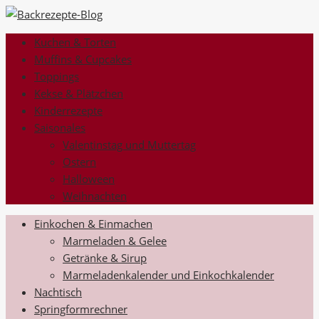
Kuchen & Torten
Muffins & Cupcakes
Toppings
Kekse & Plätzchen
Kinderrezepte
Saisonales
Valentinstag und Muttertag
Ostern
Halloween
Weihnachten
Einkochen & Einmachen
Marmeladen & Gelee
Getränke & Sirup
Marmeladenkalender und Einkochkalender
Nachtisch
Springformrechner