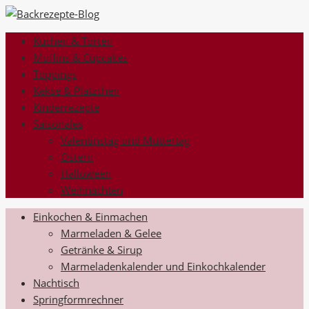
Kuchen & Torten
Muffins & Cupcakes
Toppings
Kekse & Plätzchen
Kinderrezepte
Saisonales
Valentinstag und Muttertag
Ostern
Halloween
Weihnachten
Einkochen & Einmachen
Marmeladen & Gelee
Getränke & Sirup
Marmeladenkalender und Einkochkalender
Nachtisch
Springformrechner