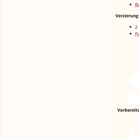
B
Verzierung
2
P
Vorbereit