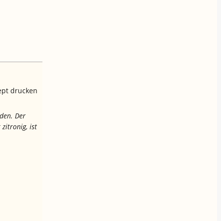
ept drucken
rden. Der
zitronig, ist