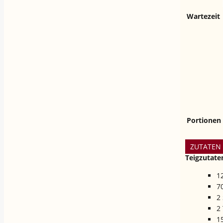
Wartezeit
Portionen
ZUTATEN
Teigzutate
1
7
2
2
1