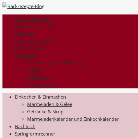
Kuchen & Torten
Muffins & Cupcakes
Toppings
Kekse & Plätzchen
Kinderrezepte
Saisonales
Valentinstag und Muttertag
Ostern
Halloween
Weihnachten
Einkochen & Einmachen
Marmeladen & Gelee
Getränke & Sirup
Marmeladenkalender und Einkochkalender
Nachtisch
Springformrechner