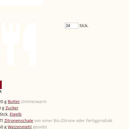
Stck.
n
20
g
Butter
zimmerwarm
0
g
Zucker
Stck.
Eigelb
Tl
Zitronenschale
von einer Bio-Zitrone oder Fertigprodukt
50
g
Weizenmehl
gesiebt