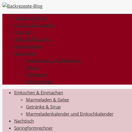
Kuchen & Torten
Muffins & Cupcakes
Toppings
Kekse & Plätzchen
Kinderrezepte
Saisonales
Valentinstag und Muttertag
Ostern
Halloween
Weihnachten
Einkochen & Einmachen
Marmeladen & Gelee
Getränke & Sirup
Marmeladenkalender und Einkochkalender
Nachtisch
Springformrechner