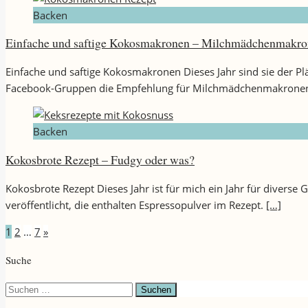
Backen
Einfache und saftige Kokosmakronen – Milchmädchenmakr
Einfache und saftige Kokosmakronen Dieses Jahr sind sie der Plä
Facebook-Gruppen die Empfehlung für Milchmädchenmakronen
Backen
Kokosbrote Rezept – Fudgy oder was?
Kokosbrote Rezept Dieses Jahr ist für mich ein Jahr für diver
veröffentlicht, die enthalten Espressopulver im Rezept.
[…]
Seitennummerierung
1
2
…
7
»
der
Suche
Beiträge
Suchen
nach: