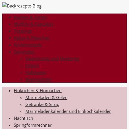
Kuchen & Torten
Muffins & Cupcakes
Toppings
Kekse & Plätzchen
Kinderrezepte
Saisonales
Valentinstag und Muttertag
Ostern
Halloween
Weihnachten
Einkochen & Einmachen
Marmeladen & Gelee
Getränke & Sirup
Marmeladenkalender und Einkochkalender
Nachtisch
Springformrechner