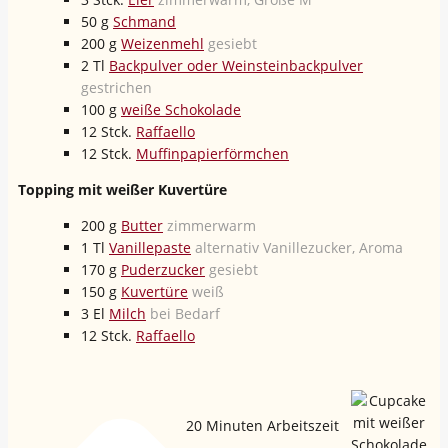
50
g
Schmand
200
g
Weizenmehl
gesiebt
2
Tl
Backpulver oder Weinsteinbackpulver
gestrichen
100
g
weiße Schokolade
12
Stck.
Raffaello
12
Stck.
Muffinpapierförmchen
Topping mit weißer Kuvertüre
200
g
Butter
zimmerwarm
1
Tl
Vanillepaste
alternativ Vanillezucker, Aroma
170
g
Puderzucker
gesiebt
150
g
Kuvertüre
weiß
3
El
Milch
bei Bedarf
12
Stck.
Raffaello
20
Minuten Arbeitszeit