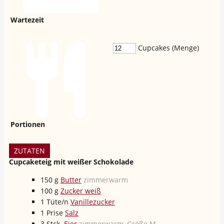
Wartezeit
Cupcakes (Menge)
Portionen
ZUTATEN
Cupcaketeig mit weißer Schokolade
150
g
Butter
zimmerwarm
100
g
Zucker weiß
1
Tüte/n
Vanillezucker
1
Prise
Salz
3
Stck.
Eier
zimmerwarm, Größe M