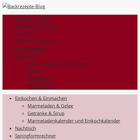
Kuchen & Torten
Muffins & Cupcakes
Toppings
Kekse & Plätzchen
Kinderrezepte
Saisonales
Valentinstag und Muttertag
Ostern
Halloween
Weihnachten
Einkochen & Einmachen
Marmeladen & Gelee
Getränke & Sirup
Marmeladenkalender und Einkochkalender
Nachtisch
Springformrechner