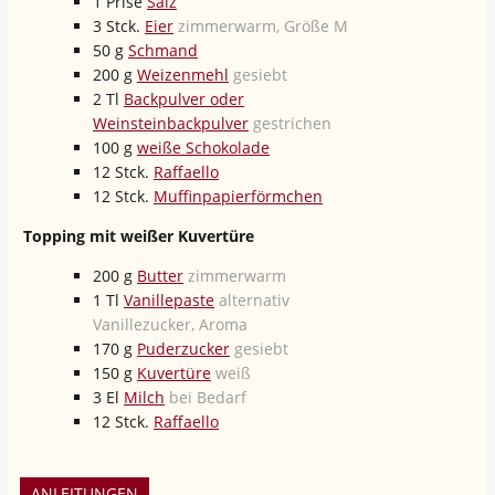
1
Prise
Salz
3
Stck.
Eier
zimmerwarm, Größe M
50
g
Schmand
200
g
Weizenmehl
gesiebt
2
Tl
Backpulver oder
Weinsteinbackpulver
gestrichen
100
g
weiße Schokolade
12
Stck.
Raffaello
12
Stck.
Muffinpapierförmchen
Topping mit weißer Kuvertüre
200
g
Butter
zimmerwarm
1
Tl
Vanillepaste
alternativ
Vanillezucker, Aroma
170
g
Puderzucker
gesiebt
150
g
Kuvertüre
weiß
3
El
Milch
bei Bedarf
12
Stck.
Raffaello
ANLEITUNGEN