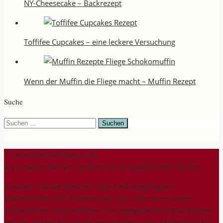
NY-Cheesecake – Backrezept
Toffifee Cupcakes – eine leckere Versuchung
Wenn der Muffin die Fliege macht – Muffin Rezept
Suche
Suchen
nach:
* Partnerlink (Affiliate-Link)
Als Amazon-Partner verdiene ich an qualifizierten Käufen.
Amazon und das Amazon-Logo sind eingetragene
Warenzeichen von Amazon.com, Inc. oder eines seiner
verbundenen Unternehmen. Die angegebenen Preise können
seit der letzten Aktualisierung gestiegen sein. Maßgeblich für