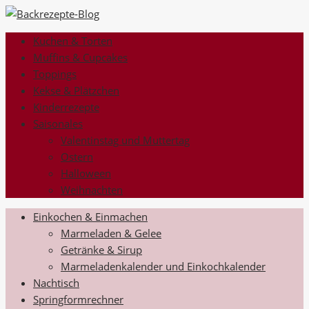
Kuchen & Torten
Muffins & Cupcakes
Toppings
Kekse & Plätzchen
Kinderrezepte
Saisonales
Valentinstag und Muttertag
Ostern
Halloween
Weihnachten
Einkochen & Einmachen
Marmeladen & Gelee
Getränke & Sirup
Marmeladenkalender und Einkochkalender
Nachtisch
Springformrechner