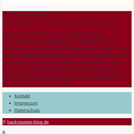
nach:
* Partnerlink (Affiliate-Link)
Als Amazon-Partner verdiene ich an qualifizierten Käufen.
Amazon und das Amazon-Logo sind eingetragene
Warenzeichen von Amazon.com, Inc. oder eines seiner
verbundenen Unternehmen. Die angegebenen Preise können
seit der letzten Aktualisierung gestiegen sein. Maßgeblich für
den Verkauf ist der tatsächliche Preis des Produkts, der zum
Zeitpunkt des Kaufs auf der Website des Verkäufers stand.
Eine Echtzeit-Aktualisierung der vorstehend angegebenen
Preise ist technisch nicht möglich.
Kontakt
Impressum
Datenschutz
©
backrezepte-blog.de