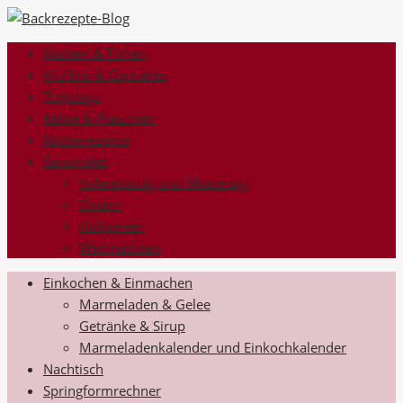
Kuchen & Torten
Muffins & Cupcakes
Toppings
Kekse & Plätzchen
Kinderrezepte
Saisonales
Valentinstag und Muttertag
Ostern
Halloween
Weihnachten
Einkochen & Einmachen
Marmeladen & Gelee
Getränke & Sirup
Marmeladenkalender und Einkochkalender
Nachtisch
Springformrechner