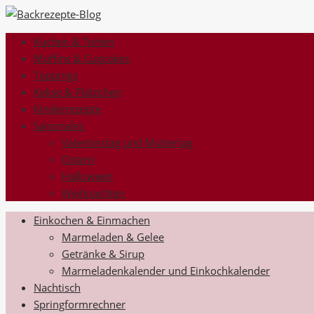
Kuchen & Torten
Muffins & Cupcakes
Toppings
Kekse & Plätzchen
Kinderrezepte
Saisonales
Valentinstag und Muttertag
Ostern
Halloween
Weihnachten
Einkochen & Einmachen
Marmeladen & Gelee
Getränke & Sirup
Marmeladenkalender und Einkochkalender
Nachtisch
Springformrechner