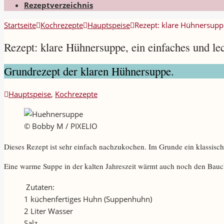
Rezeptverzeichnis
Startseite
Kochrezepte
Hauptspeise
Rezept: klare Hühnersuppe
Rezept: klare Hühnersuppe, ein einfaches und le
Grundrezept der klaren Hühnersuppe.
Hauptspeise
,
Kochrezepte
© Bobby M / PIXELIO
Dieses Rezept ist sehr einfach nachzukochen. Im Grunde ein klassis
Eine warme Suppe in der kalten Jahreszeit wärmt auch noch den Bauch 
Zutaten:
1 küchenfertiges Huhn (Suppenhuhn)
2 Liter Wasser
Salz