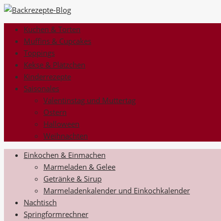
Kuchen & Torten
Muffins & Cupcakes
Toppings
Kekse & Plätzchen
Kinderrezepte
Saisonales
Valentinstag und Muttertag
Ostern
Halloween
Weihnachten
Einkochen & Einmachen
Marmeladen & Gelee
Getränke & Sirup
Marmeladenkalender und Einkochkalender
Nachtisch
Springformrechner