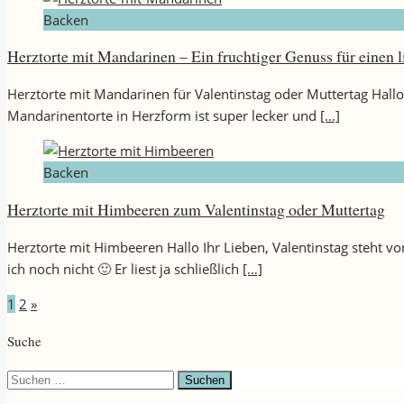
Backen
Herztorte mit Mandarinen – Ein fruchtiger Genuss für einen
Herztorte mit Mandarinen für Valentinstag oder Muttertag Hallo
Mandarinentorte in Herzform ist super lecker und
[…]
Backen
Herztorte mit Himbeeren zum Valentinstag oder Muttertag
Herztorte mit Himbeeren Hallo Ihr Lieben, Valentinstag steht v
ich noch nicht 🙂 Er liest ja schließlich
[…]
Seitennummerierung
1
2
»
der
Suche
Beiträge
Suchen
nach: