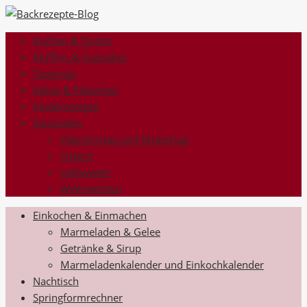
Kuchen & Torten
Muffins & Cupcakes
Toppings
Kekse & Plätzchen
Kinderrezepte
Saisonales
Valentinstag und Muttertag
Ostern
Halloween
Weihnachten
Einkochen & Einmachen
Marmeladen & Gelee
Getränke & Sirup
Marmeladenkalender und Einkochkalender
Nachtisch
Springformrechner