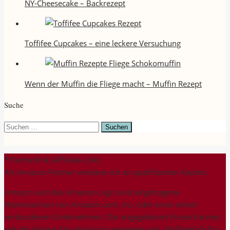
NY-Cheesecake – Backrezept
Toffifee Cupcakes – eine leckere Versuchung
Wenn der Muffin die Fliege macht – Muffin Rezept
Suche
Suchen
nach:
* Partnerlink (Affiliate-Link)
Als Amazon-Partner verdiene ich an qualifizierten Käufen.
Amazon und das Amazon-Logo sind eingetragene
Warenzeichen von Amazon.com, Inc. oder eines seiner
verbundenen Unternehmen. Die angegebenen Preise können
seit der letzten Aktualisierung gestiegen sein. Maßgeblich für