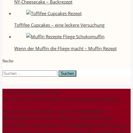
NY-Cheesecake – Backrezept
Toffifee Cupcakes – eine leckere Versuchung
Wenn der Muffin die Fliege macht – Muffin Rezept
Suche
Suchen
nach:
* Partnerlink (Affiliate-Link)
Als Amazon-Partner verdiene ich an qualifizierten Käufen.
Amazon und das Amazon-Logo sind eingetragene
Warenzeichen von Amazon.com, Inc. oder eines seiner
verbundenen Unternehmen. Die angegebenen Preise können
seit der letzten Aktualisierung gestiegen sein. Maßgeblich für