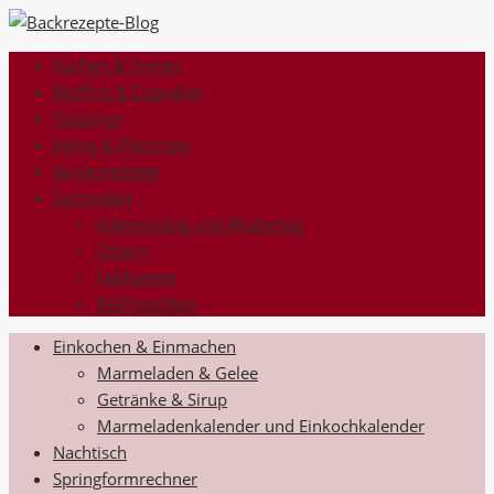
Kuchen & Torten
Muffins & Cupcakes
Toppings
Kekse & Plätzchen
Kinderrezepte
Saisonales
Valentinstag und Muttertag
Ostern
Halloween
Weihnachten
Einkochen & Einmachen
Marmeladen & Gelee
Getränke & Sirup
Marmeladenkalender und Einkochkalender
Nachtisch
Springformrechner