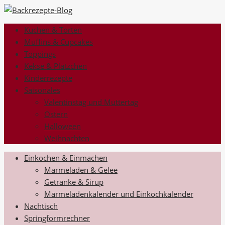
Kuchen & Torten
Muffins & Cupcakes
Toppings
Kekse & Plätzchen
Kinderrezepte
Saisonales
Valentinstag und Muttertag
Ostern
Halloween
Weihnachten
Einkochen & Einmachen
Marmeladen & Gelee
Getränke & Sirup
Marmeladenkalender und Einkochkalender
Nachtisch
Springformrechner