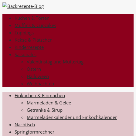
Kuchen & Torten
Muffins & Cupcakes
Toppings
Kekse & Plätzchen
Kinderrezepte
Saisonales
Valentinstag und Muttertag
Ostern
Halloween
Weihnachten
Einkochen & Einmachen
Marmeladen & Gelee
Getränke & Sirup
Marmeladenkalender und Einkochkalender
Nachtisch
Springformrechner