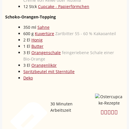
Creme von Rewe oder Nutella
12
Stck
Cupcake - Papierförmchen
Schoko-Orangen-Topping
350
ml
Sahne
600
g
Kuvertüre
Zartbitter 55 - 60 % Kakaoanteil
2
El
Honig
1
El
Butter
3
El
Orangenschale
feingeriebene Schale einer
Bio-Orange
3
El
Orangenlikör
Spritzbeutel mit Sterntülle
Deko
30
Minuten
Arbeitszeit