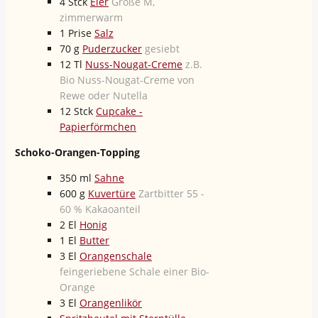
4
Stck
Eier
Größe M,
zimmerwarm
1
Prise
Salz
70
g
Puderzucker
gesiebt
12
Tl
Nuss-Nougat-Creme
z.B.
Bio Nuss-Nougat-Creme von
Rewe oder Nutella
12
Stck
Cupcake -
Papierförmchen
Schoko-Orangen-Topping
350
ml
Sahne
600
g
Kuvertüre
Zartbitter 55 -
60 % Kakaoanteil
2
El
Honig
1
El
Butter
3
El
Orangenschale
feingeriebene Schale einer Bio-
Orange
3
El
Orangenlikör