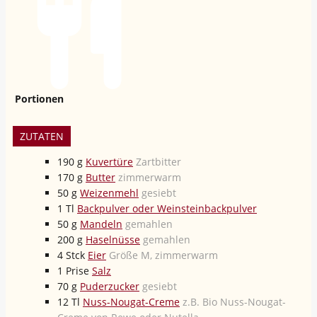
Portionen
ZUTATEN
190
g
Kuvertüre
Zartbitter
170
g
Butter
zimmerwarm
50
g
Weizenmehl
gesiebt
1
Tl
Backpulver oder Weinsteinbackpulver
50
g
Mandeln
gemahlen
200
g
Haselnüsse
gemahlen
4
Stck
Eier
Größe M, zimmerwarm
1
Prise
Salz
70
g
Puderzucker
gesiebt
12
Tl
Nuss-Nougat-Creme
z.B. Bio Nuss-Nougat-