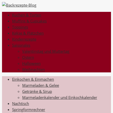
Kuchen & Torten
Muffins & Cupcakes
Toppings
Kekse & Plätzchen
Kinderrezepte
Saisonales
Valentinstag und Muttertag
Ostern
Halloween
Weihnachten
Einkochen & Einmachen
Marmeladen & Gelee
Getränke & Sirup
Marmeladenkalender und Einkochkalender
Nachtisch
Springformrechner