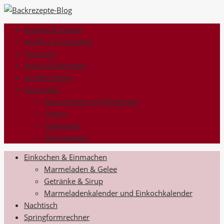
Kuchen & Torten
Muffins & Cupcakes
Toppings
Kekse & Plätzchen
Kinderrezepte
Saisonales
Valentinstag und Muttertag
Ostern
Halloween
Weihnachten
Einkochen & Einmachen
Marmeladen & Gelee
Getränke & Sirup
Marmeladenkalender und Einkochkalender
Nachtisch
Springformrechner