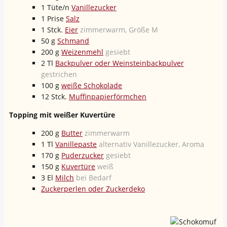
1
Tüte/n
Vanillezucker
1
Prise
Salz
1
Stck.
Eier
zimmerwarm, Größe M
50
g
Schmand
200
g
Weizenmehl
gesiebt
2
Tl
Backpulver oder Weinsteinbackpulver
gestrichen
100
g
weiße Schokolade
12
Stck.
Muffinpapierförmchen
Topping mit weißer Kuvertüre
200
g
Butter
zimmerwarm
1
Tl
Vanillepaste
alternativ Vanillezucker, Aroma
170
g
Puderzucker
gesiebt
150
g
Kuvertüre
weiß
3
El
Milch
bei Bedarf
Zuckerperlen oder Zuckerdeko