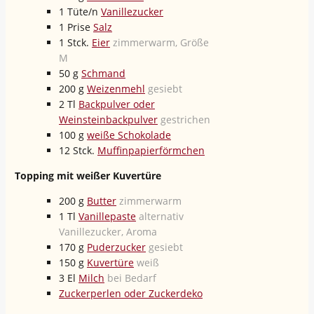
1
Tüte/n
Vanillezucker
1
Prise
Salz
1
Stck.
Eier
zimmerwarm, Größe
M
50
g
Schmand
200
g
Weizenmehl
gesiebt
2
Tl
Backpulver oder
Weinsteinbackpulver
gestrichen
100
g
weiße Schokolade
12
Stck.
Muffinpapierförmchen
Topping mit weißer Kuvertüre
200
g
Butter
zimmerwarm
1
Tl
Vanillepaste
alternativ
Vanillezucker, Aroma
170
g
Puderzucker
gesiebt
150
g
Kuvertüre
weiß
3
El
Milch
bei Bedarf
Zuckerperlen oder Zuckerdeko