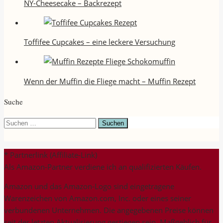
NY-Cheesecake – Backrezept
Toffifee Cupcakes – eine leckere Versuchung
Wenn der Muffin die Fliege macht – Muffin Rezept
Suche
Suchen
nach:
* Partnerlink (Affiliate-Link)
Als Amazon-Partner verdiene ich an qualifizierten Käufen.
Amazon und das Amazon-Logo sind eingetragene
Warenzeichen von Amazon.com, Inc. oder eines seiner
verbundenen Unternehmen. Die angegebenen Preise können
seit der letzten Aktualisierung gestiegen sein. Maßgeblich für