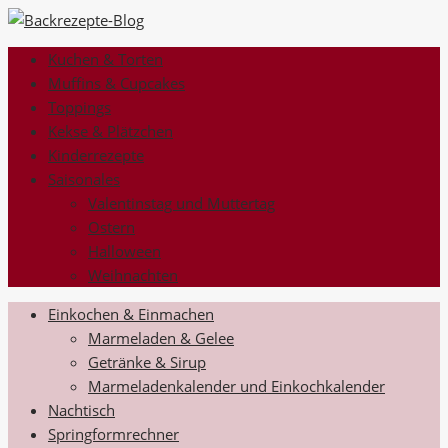
Kuchen & Torten
Muffins & Cupcakes
Toppings
Kekse & Plätzchen
Kinderrezepte
Saisonales
Valentinstag und Muttertag
Ostern
Halloween
Weihnachten
Einkochen & Einmachen
Marmeladen & Gelee
Getränke & Sirup
Marmeladenkalender und Einkochkalender
Nachtisch
Springformrechner