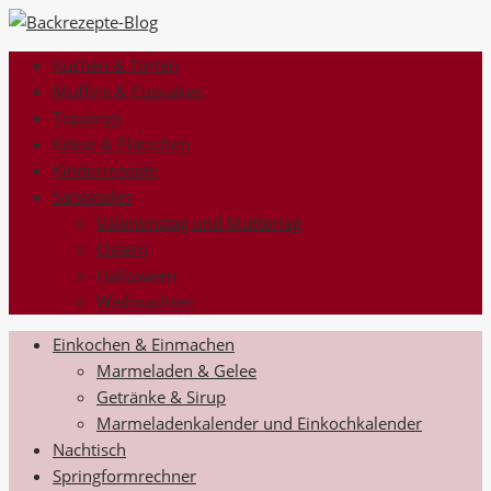
Kuchen & Torten
Muffins & Cupcakes
Toppings
Kekse & Plätzchen
Kinderrezepte
Saisonales
Valentinstag und Muttertag
Ostern
Halloween
Weihnachten
Einkochen & Einmachen
Marmeladen & Gelee
Getränke & Sirup
Marmeladenkalender und Einkochkalender
Nachtisch
Springformrechner