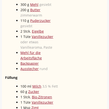
300
g
Mehl
gesiebt
200
g
Butter
zimmerwarm
110
g
Puderzucker
gesiebt
2
Stck.
Eigelbe
1
Tüte
Vanillezucker
oder etwas
Vanillearoma, Paste
Mehl für die
Arbeitsfläche
Backpapier
Ausstecher
rund
Füllung
100
ml
Milch
3,5 % Fett
60
g
Zucker
1
Stck.
Bio-Zitronen
1
Tüte
Vanillezucker
1
Msp
Zimt