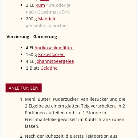
2
EL
Rum
40% oder je
nach Geschmack 54%
200
g
Mandeln
gemahlen, blanchiert
Verzierung - Garnierung
4
El
Aprikosenkonfitüre
150
g
Kokosflocken
4
EL
Johannisbeergelee
2
Blatt
Gelatine
ANLEITUNGEN
Mehl, Butter, Puderzucker, Vanillezucker und die
2 Eigelbe zu einem glatten Teig verarbeiten. In 2
Portionen aufteilen und ca. 1 Stunde in
Frischhaltefolie gewickelt im Kühlschrank ruhen
lassen.
Nach der Ruhezeit, die erste Teigportion aus