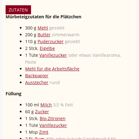
ZUTATEN
Mürbeteigzutaten für die Plätzchen
300
g
Mehl
gesiebt
200
g
Butter
zimmerwarm
110
g
Puderzucker
gesiebt
2
Stck.
Eigelbe
1
Tüte
Vanillezucker
oder etwas Vanillearoma,
Paste
Mehl für die Arbeitsfläche
Backpapier
Ausstecher
rund
Füllung
100
ml
Milch
3,5 % Fett
60
g
Zucker
1
Stck.
Bio-Zitronen
1
Tüte
Vanillezucker
1
Msp
Zimt
2
EL
Rum
40% oder je nach Geschmack 54%