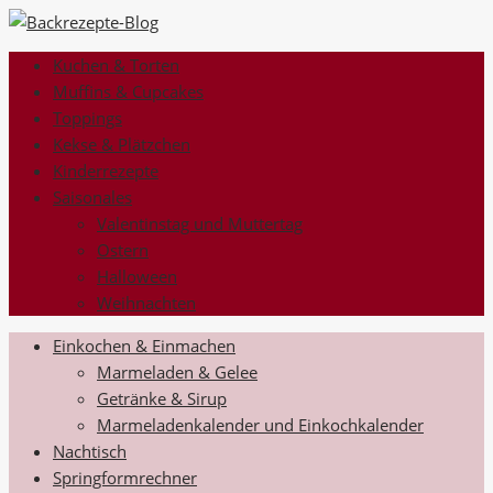
Kuchen & Torten
Muffins & Cupcakes
Toppings
Kekse & Plätzchen
Kinderrezepte
Saisonales
Valentinstag und Muttertag
Ostern
Halloween
Weihnachten
Einkochen & Einmachen
Marmeladen & Gelee
Getränke & Sirup
Marmeladenkalender und Einkochkalender
Nachtisch
Springformrechner