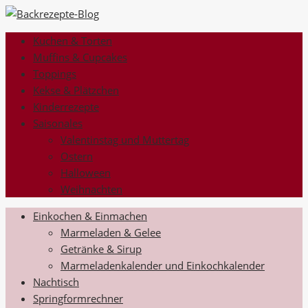
Kuchen & Torten
Muffins & Cupcakes
Toppings
Kekse & Plätzchen
Kinderrezepte
Saisonales
Valentinstag und Muttertag
Ostern
Halloween
Weihnachten
Einkochen & Einmachen
Marmeladen & Gelee
Getränke & Sirup
Marmeladenkalender und Einkochkalender
Nachtisch
Springformrechner