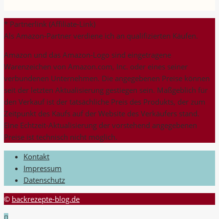
nach:
* Partnerlink (Affiliate-Link)
Als Amazon-Partner verdiene ich an qualifizierten Käufen.
Amazon und das Amazon-Logo sind eingetragene
Warenzeichen von Amazon.com, Inc. oder eines seiner
verbundenen Unternehmen. Die angegebenen Preise können
seit der letzten Aktualisierung gestiegen sein. Maßgeblich für
den Verkauf ist der tatsächliche Preis des Produkts, der zum
Zeitpunkt des Kaufs auf der Website des Verkäufers stand.
Eine Echtzeit-Aktualisierung der vorstehend angegebenen
Preise ist technisch nicht möglich.
Kontakt
Impressum
Datenschutz
©
backrezepte-blog.de