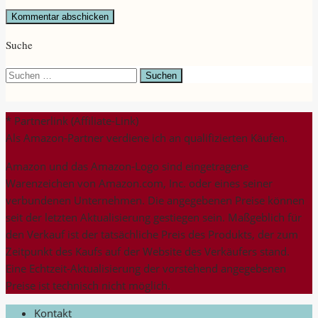
Suche
Suchen
nach:
* Partnerlink (Affiliate-Link)
Als Amazon-Partner verdiene ich an qualifizierten Käufen.
Amazon und das Amazon-Logo sind eingetragene
Warenzeichen von Amazon.com, Inc. oder eines seiner
verbundenen Unternehmen. Die angegebenen Preise können
seit der letzten Aktualisierung gestiegen sein. Maßgeblich für
den Verkauf ist der tatsächliche Preis des Produkts, der zum
Zeitpunkt des Kaufs auf der Website des Verkäufers stand.
Eine Echtzeit-Aktualisierung der vorstehend angegebenen
Preise ist technisch nicht möglich.
Kontakt