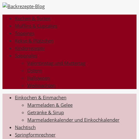
Kuchen & Torten
Muffins & Cupcakes
Toppings
Kekse & Plätzchen
Kinderrezepte
Saisonales
Valentinstag und Muttertag
Ostern
Halloween
Weihnachten
Einkochen & Einmachen
Marmeladen & Gelee
Getränke & Sirup
Marmeladenkalender und Einkochkalender
Nachtisch
Springformrechner