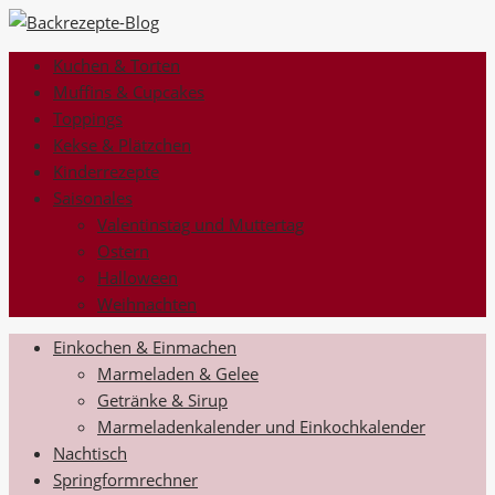
Kuchen & Torten
Muffins & Cupcakes
Toppings
Kekse & Plätzchen
Kinderrezepte
Saisonales
Valentinstag und Muttertag
Ostern
Halloween
Weihnachten
Einkochen & Einmachen
Marmeladen & Gelee
Getränke & Sirup
Marmeladenkalender und Einkochkalender
Nachtisch
Springformrechner