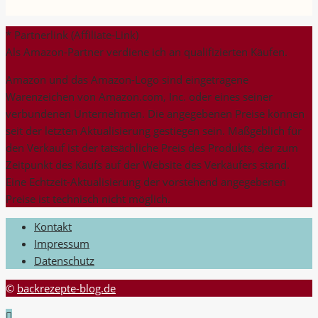
nach:
* Partnerlink (Affiliate-Link)
Als Amazon-Partner verdiene ich an qualifizierten Käufen.
Amazon und das Amazon-Logo sind eingetragene
Warenzeichen von Amazon.com, Inc. oder eines seiner
verbundenen Unternehmen. Die angegebenen Preise können
seit der letzten Aktualisierung gestiegen sein. Maßgeblich für
den Verkauf ist der tatsächliche Preis des Produkts, der zum
Zeitpunkt des Kaufs auf der Website des Verkäufers stand.
Eine Echtzeit-Aktualisierung der vorstehend angegebenen
Preise ist technisch nicht möglich.
Kontakt
Impressum
Datenschutz
©
backrezepte-blog.de