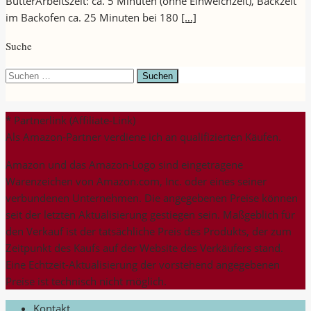
ButterArbeitszeit: ca. 5 Minuten (ohne Einweichzeit), Backzeit
im Backofen ca. 25 Minuten bei 180
[…]
Suche
Suchen
nach:
* Partnerlink (Affiliate-Link)
Als Amazon-Partner verdiene ich an qualifizierten Käufen.
Amazon und das Amazon-Logo sind eingetragene
Warenzeichen von Amazon.com, Inc. oder eines seiner
verbundenen Unternehmen. Die angegebenen Preise können
seit der letzten Aktualisierung gestiegen sein. Maßgeblich für
den Verkauf ist der tatsächliche Preis des Produkts, der zum
Zeitpunkt des Kaufs auf der Website des Verkäufers stand.
Eine Echtzeit-Aktualisierung der vorstehend angegebenen
Preise ist technisch nicht möglich.
Kontakt