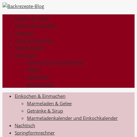
Kuchen & Torten
Muffins & Cupcakes
Toppings
Kekse & Plätzchen
Kinderrezepte
Saisonales
Valentinstag und Muttertag
Ostern
Halloween
Weihnachten
Einkochen & Einmachen
Marmeladen & Gelee
Getränke & Sirup
Marmeladenkalender und Einkochkalender
Nachtisch
Springformrechner