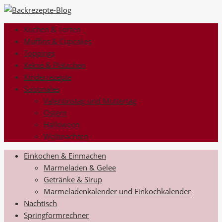
Kuchen & Torten
Muffins & Cupcakes
Toppings
Kekse & Plätzchen
Kinderrezepte
Saisonales
Valentinstag und Muttertag
Ostern
Halloween
Weihnachten
Einkochen & Einmachen
Marmeladen & Gelee
Getränke & Sirup
Marmeladenkalender und Einkochkalender
Nachtisch
Springformrechner