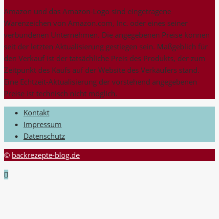
Amazon und das Amazon-Logo sind eingetragene
Warenzeichen von Amazon.com, Inc. oder eines seiner
verbundenen Unternehmen. Die angegebenen Preise können
seit der letzten Aktualisierung gestiegen sein. Maßgeblich für
den Verkauf ist der tatsächliche Preis des Produkts, der zum
Zeitpunkt des Kaufs auf der Website des Verkäufers stand.
Eine Echtzeit-Aktualisierung der vorstehend angegebenen
Preise ist technisch nicht möglich.
Kontakt
Impressum
Datenschutz
©
backrezepte-blog.de