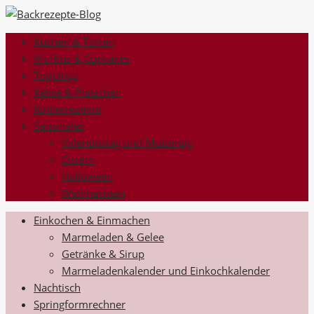
Kuchen & Torten
Muffins & Cupcakes
Toppings
Kekse & Plätzchen
Kinderrezepte
Saisonales
Valentinstag und Muttertag
Ostern
Halloween
Weihnachten
Einkochen & Einmachen
Marmeladen & Gelee
Getränke & Sirup
Marmeladenkalender und Einkochkalender
Nachtisch
Springformrechner