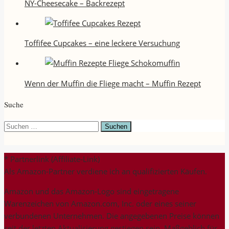
NY-Cheesecake – Backrezept
Toffifee Cupcakes – eine leckere Versuchung
Wenn der Muffin die Fliege macht – Muffin Rezept
Suche
Suchen
nach:
* Partnerlink (Affiliate-Link)
Als Amazon-Partner verdiene ich an qualifizierten Käufen.
Amazon und das Amazon-Logo sind eingetragene
Warenzeichen von Amazon.com, Inc. oder eines seiner
verbundenen Unternehmen. Die angegebenen Preise können
seit der letzten Aktualisierung gestiegen sein. Maßgeblich für