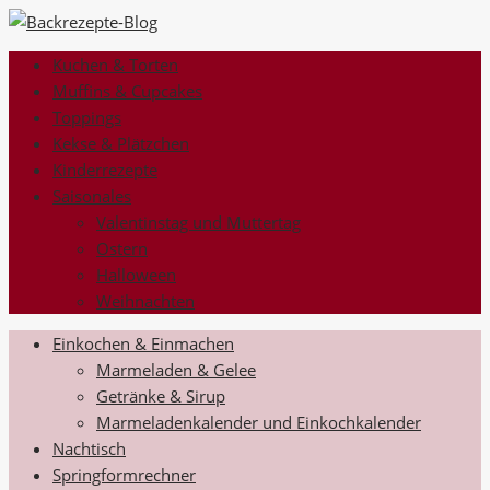
Kuchen & Torten
Muffins & Cupcakes
Toppings
Kekse & Plätzchen
Kinderrezepte
Saisonales
Valentinstag und Muttertag
Ostern
Halloween
Weihnachten
Einkochen & Einmachen
Marmeladen & Gelee
Getränke & Sirup
Marmeladenkalender und Einkochkalender
Nachtisch
Springformrechner