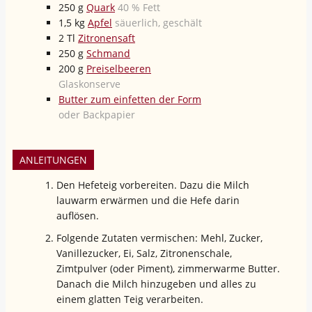
250
g
Quark
40 % Fett
1,5
kg
Apfel
säuerlich, geschält
2
Tl
Zitronensaft
250
g
Schmand
200
g
Preiselbeeren
Glaskonserve
Butter zum einfetten der Form
oder Backpapier
ANLEITUNGEN
Den Hefeteig vorbereiten. Dazu die Milch
lauwarm erwärmen und die Hefe darin
auflösen.
Folgende Zutaten vermischen: Mehl, Zucker,
Vanillezucker, Ei, Salz, Zitronenschale,
Zimtpulver (oder Piment), zimmerwarme Butter.
Danach die Milch hinzugeben und alles zu
einem glatten Teig verarbeiten.