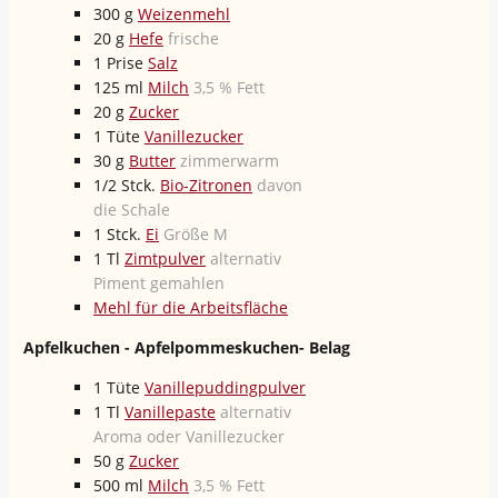
300
g
Weizenmehl
20
g
Hefe
frische
1
Prise
Salz
125
ml
Milch
3,5 % Fett
20
g
Zucker
1
Tüte
Vanillezucker
30
g
Butter
zimmerwarm
1/2
Stck.
Bio-Zitronen
davon
die Schale
1
Stck.
Ei
Größe M
1
Tl
Zimtpulver
alternativ
Piment gemahlen
Mehl für die Arbeitsfläche
Apfelkuchen - Apfelpommeskuchen- Belag
1
Tüte
Vanillepuddingpulver
1
Tl
Vanillepaste
alternativ
Aroma oder Vanillezucker
50
g
Zucker
500
ml
Milch
3,5 % Fett