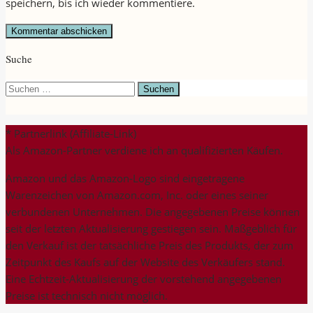
speichern, bis ich wieder kommentiere.
Suche
Suchen
nach:
* Partnerlink (Affiliate-Link)
Als Amazon-Partner verdiene ich an qualifizierten Käufen.
Amazon und das Amazon-Logo sind eingetragene
Warenzeichen von Amazon.com, Inc. oder eines seiner
verbundenen Unternehmen. Die angegebenen Preise können
seit der letzten Aktualisierung gestiegen sein. Maßgeblich für
den Verkauf ist der tatsächliche Preis des Produkts, der zum
Zeitpunkt des Kaufs auf der Website des Verkäufers stand.
Eine Echtzeit-Aktualisierung der vorstehend angegebenen
Preise ist technisch nicht möglich.