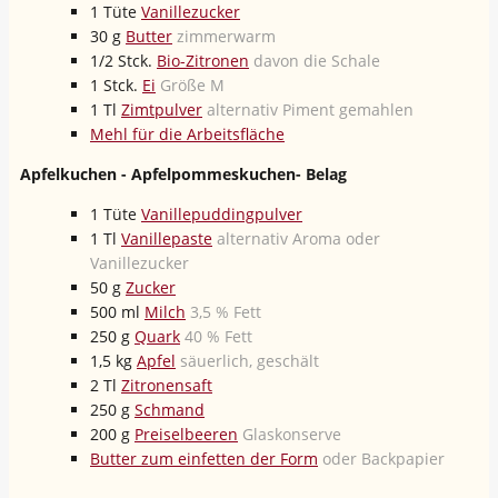
1
Tüte
Vanillezucker
30
g
Butter
zimmerwarm
1/2
Stck.
Bio-Zitronen
davon die Schale
1
Stck.
Ei
Größe M
1
Tl
Zimtpulver
alternativ Piment gemahlen
Mehl für die Arbeitsfläche
Apfelkuchen - Apfelpommeskuchen- Belag
1
Tüte
Vanillepuddingpulver
1
Tl
Vanillepaste
alternativ Aroma oder
Vanillezucker
50
g
Zucker
500
ml
Milch
3,5 % Fett
250
g
Quark
40 % Fett
1,5
kg
Apfel
säuerlich, geschält
2
Tl
Zitronensaft
250
g
Schmand
200
g
Preiselbeeren
Glaskonserve
Butter zum einfetten der Form
oder Backpapier