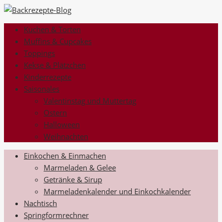
Kuchen & Torten
Muffins & Cupcakes
Toppings
Kekse & Plätzchen
Kinderrezepte
Saisonales
Valentinstag und Muttertag
Ostern
Halloween
Weihnachten
Einkochen & Einmachen
Marmeladen & Gelee
Getränke & Sirup
Marmeladenkalender und Einkochkalender
Nachtisch
Springformrechner