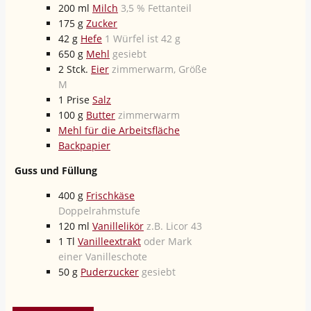
200
ml
Milch
3,5 % Fettanteil
175
g
Zucker
42
g
Hefe
1 Würfel ist 42 g
650
g
Mehl
gesiebt
2
Stck.
Eier
zimmerwarm, Größe
M
1
Prise
Salz
100
g
Butter
zimmerwarm
Mehl für die Arbeitsfläche
Backpapier
Guss und Füllung
400
g
Frischkäse
Doppelrahmstufe
120
ml
Vanillelikör
z.B. Licor 43
1
Tl
Vanilleextrakt
oder Mark
einer Vanilleschote
50
g
Puderzucker
gesiebt