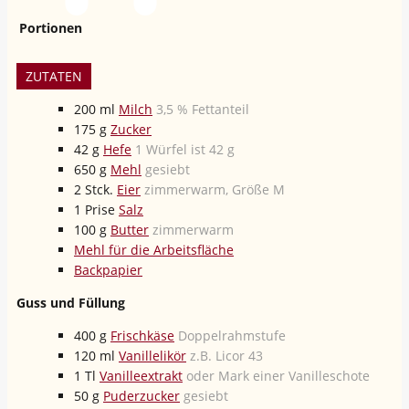
Portionen
ZUTATEN
200
ml
Milch
3,5 % Fettanteil
175
g
Zucker
42
g
Hefe
1 Würfel ist 42 g
650
g
Mehl
gesiebt
2
Stck.
Eier
zimmerwarm, Größe M
1
Prise
Salz
100
g
Butter
zimmerwarm
Mehl für die Arbeitsfläche
Backpapier
Guss und Füllung
400
g
Frischkäse
Doppelrahmstufe
120
ml
Vanillelikör
z.B. Licor 43
1
Tl
Vanilleextrakt
oder Mark einer Vanilleschote
50
g
Puderzucker
gesiebt