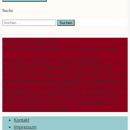
Suche
Suchen
nach:
* Partnerlink (Affiliate-Link)
Als Amazon-Partner verdiene ich an qualifizierten Käufen.
Amazon und das Amazon-Logo sind eingetragene
Warenzeichen von Amazon.com, Inc. oder eines seiner
verbundenen Unternehmen. Die angegebenen Preise können
seit der letzten Aktualisierung gestiegen sein. Maßgeblich für
den Verkauf ist der tatsächliche Preis des Produkts, der zum
Zeitpunkt des Kaufs auf der Website des Verkäufers stand.
Eine Echtzeit-Aktualisierung der vorstehend angegebenen
Preise ist technisch nicht möglich.
Kontakt
Impressum