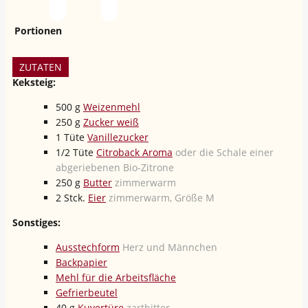
Portionen
ZUTATEN
Keksteig:
500
g
Weizenmehl
250
g
Zucker weiß
1
Tüte
Vanillezucker
1/2
Tüte
Citroback Aroma
oder die Schale einer
abgeriebenen Bio-Zitrone
250
g
Butter
zimmerwarm
2
Stck.
Eier
zimmerwarm, Größe M
Sonstiges:
Ausstechform
Herz und Männchen
Backpapier
Mehl für die Arbeitsfläche
Gefrierbeutel
40
g
Kuvertüre
zartbitter