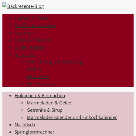
Kuchen & Torten
Muffins & Cupcakes
Toppings
Kekse & Plätzchen
Kinderrezepte
Saisonales
Valentinstag und Muttertag
Ostern
Halloween
Weihnachten
Einkochen & Einmachen
Marmeladen & Gelee
Getränke & Sirup
Marmeladenkalender und Einkochkalender
Nachtisch
Springformrechner