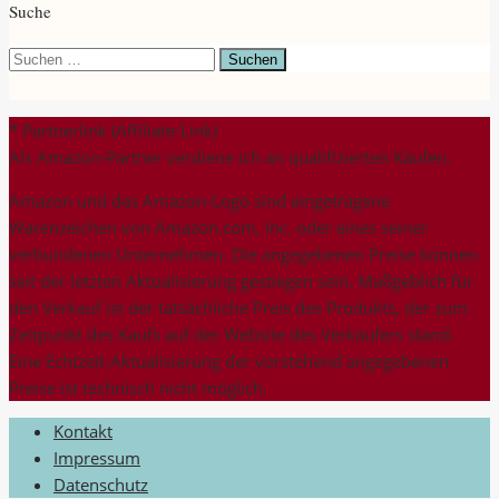
Suche
Suchen
nach:
* Partnerlink (Affiliate-Link)
Als Amazon-Partner verdiene ich an qualifizierten Käufen.
Amazon und das Amazon-Logo sind eingetragene
Warenzeichen von Amazon.com, Inc. oder eines seiner
verbundenen Unternehmen. Die angegebenen Preise können
seit der letzten Aktualisierung gestiegen sein. Maßgeblich für
den Verkauf ist der tatsächliche Preis des Produkts, der zum
Zeitpunkt des Kaufs auf der Website des Verkäufers stand.
Eine Echtzeit-Aktualisierung der vorstehend angegebenen
Preise ist technisch nicht möglich.
Kontakt
Impressum
Datenschutz