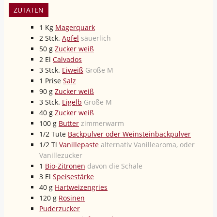
ZUTATEN
1
Kg
Magerquark
2
Stck.
Apfel
säuerlich
50
g
Zucker weiß
2
El
Calvados
3
Stck.
Eiweiß
Größe M
1
Prise
Salz
90
g
Zucker weiß
3
Stck.
Eigelb
Größe M
40
g
Zucker weiß
100
g
Butter
zimmerwarm
1/2
Tüte
Backpulver oder Weinsteinbackpulver
1/2
Tl
Vanillepaste
alternativ Vanillearoma, oder
Vanillezucker
1
Bio-Zitronen
davon die Schale
3
El
Speisestärke
40
g
Hartweizengries
120
g
Rosinen
Puderzucker