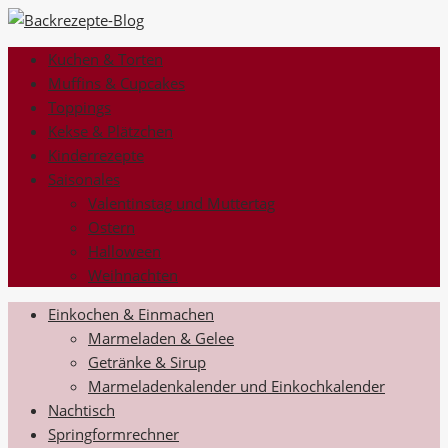
Kuchen & Torten
Muffins & Cupcakes
Toppings
Kekse & Plätzchen
Kinderrezepte
Saisonales
Valentinstag und Muttertag
Ostern
Halloween
Weihnachten
Einkochen & Einmachen
Marmeladen & Gelee
Getränke & Sirup
Marmeladenkalender und Einkochkalender
Nachtisch
Springformrechner