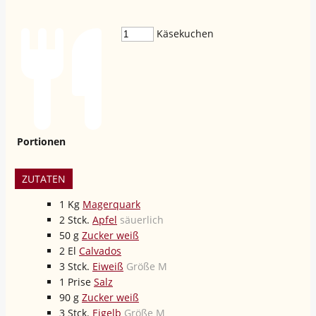
Käsekuchen
Portionen
ZUTATEN
1
Kg
Magerquark
2
Stck.
Apfel
säuerlich
50
g
Zucker weiß
2
El
Calvados
3
Stck.
Eiweiß
Größe M
1
Prise
Salz
90
g
Zucker weiß
3
Stck.
Eigelb
Größe M