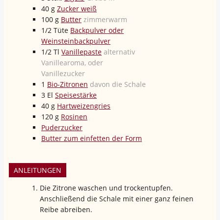
40
g
Zucker weiß
100
g
Butter
zimmerwarm
1/2
Tüte
Backpulver oder
Weinsteinbackpulver
1/2
Tl
Vanillepaste
alternativ
Vanillearoma, oder
Vanillezucker
1
Bio-Zitronen
davon die Schale
3
El
Speisestärke
40
g
Hartweizengries
120
g
Rosinen
Puderzucker
Butter zum einfetten der Form
ANLEITUNGEN
Die Zitrone waschen und trockentupfen.
Anschließend die Schale mit einer ganz feinen
Reibe abreiben.