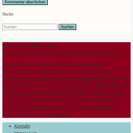
Suche
Suchen
nach:
* Partnerlink (Affiliate-Link)
Als Amazon-Partner verdiene ich an qualifizierten Käufen.
Amazon und das Amazon-Logo sind eingetragene
Warenzeichen von Amazon.com, Inc. oder eines seiner
verbundenen Unternehmen. Die angegebenen Preise können
seit der letzten Aktualisierung gestiegen sein. Maßgeblich für
den Verkauf ist der tatsächliche Preis des Produkts, der zum
Zeitpunkt des Kaufs auf der Website des Verkäufers stand.
Eine Echtzeit-Aktualisierung der vorstehend angegebenen
Preise ist technisch nicht möglich.
Kontakt