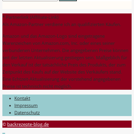
nach:
* Partnerlink (Affiliate-Link)
Als Amazon-Partner verdiene ich an qualifizierten Käufen.
Amazon und das Amazon-Logo sind eingetragene
Warenzeichen von Amazon.com, Inc. oder eines seiner
verbundenen Unternehmen. Die angegebenen Preise können
seit der letzten Aktualisierung gestiegen sein. Maßgeblich für
den Verkauf ist der tatsächliche Preis des Produkts, der zum
Zeitpunkt des Kaufs auf der Website des Verkäufers stand.
Eine Echtzeit-Aktualisierung der vorstehend angegebenen
Preise ist technisch nicht möglich.
Kontakt
Impressum
Datenschutz
©
backrezepte-blog.de