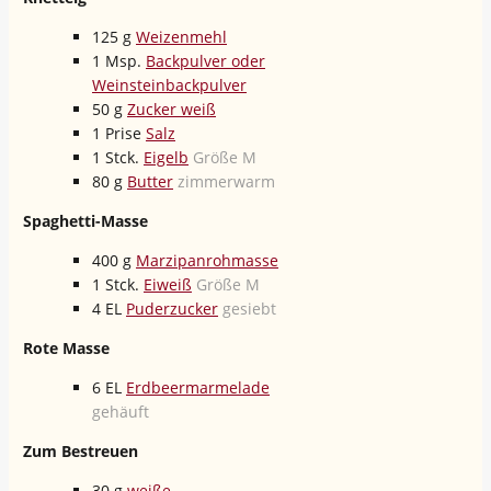
125
g
Weizenmehl
1
Msp.
Backpulver oder
Weinsteinbackpulver
50
g
Zucker weiß
1
Prise
Salz
1
Stck.
Eigelb
Größe M
80
g
Butter
zimmerwarm
Spaghetti-Masse
400
g
Marzipanrohmasse
1
Stck.
Eiweiß
Größe M
4
EL
Puderzucker
gesiebt
Rote Masse
6
EL
Erdbeermarmelade
gehäuft
Zum Bestreuen
30
g
weiße