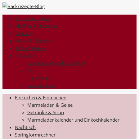
Kuchen & Torten
Muffins & Cupcakes
Toppings
Kekse & Plätzchen
Kinderrezepte
Saisonales
Valentinstag und Muttertag
Ostern
Halloween
Weihnachten
Einkochen & Einmachen
Marmeladen & Gelee
Getränke & Sirup
Marmeladenkalender und Einkochkalender
Nachtisch
Springformrechner