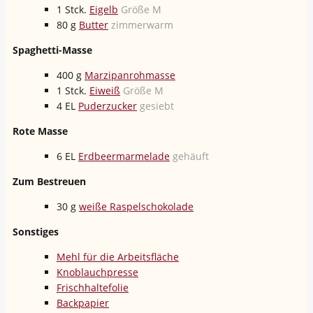
1
Stck.
Eigelb
Größe M
80
g
Butter
zimmerwarm
Spaghetti-Masse
400
g
Marzipanrohmasse
1
Stck.
Eiweiß
Größe M
4
EL
Puderzucker
gesiebt
Rote Masse
6
EL
Erdbeermarmelade
gehäuft
Zum Bestreuen
30
g
weiße Raspelschokolade
Sonstiges
Mehl für die Arbeitsfläche
Knoblauchpresse
Frischhaltefolie
Backpapier