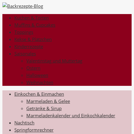
Kuchen & Torten
Muffins & Cupcakes
Toppings
Kekse & Plätzchen
Kinderrezepte
Saisonales
Valentinstag und Muttertag
Ostern
Halloween
Weihnachten
Einkochen & Einmachen
Marmeladen & Gelee
Getränke & Sirup
Marmeladenkalender und Einkochkalender
Nachtisch
Springformrechner