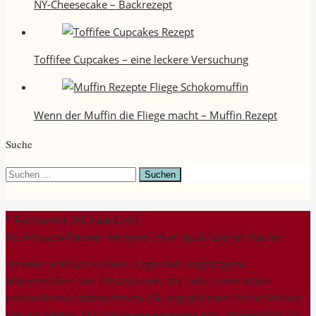
NY-Cheesecake – Backrezept
Toffifee Cupcakes – eine leckere Versuchung
Wenn der Muffin die Fliege macht – Muffin Rezept
Suche
Suchen
nach:
* Partnerlink (Affiliate-Link)
Als Amazon-Partner verdiene ich an qualifizierten Käufen.
Amazon und das Amazon-Logo sind eingetragene
Warenzeichen von Amazon.com, Inc. oder eines seiner
verbundenen Unternehmen. Die angegebenen Preise können
seit der letzten Aktualisierung gestiegen sein. Maßgeblich für