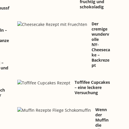
fruchtig und
schokoladig
ussf
Der
cremige
ln –
wunderv
olle
ganze
NY-
Cheeseca
ke –
Backreze
 –
pt
 und
Toffifee Cupcakes
– eine leckere
ach
Versuchung
r
Wenn
der
Muffin
die