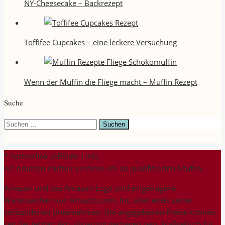
NY-Cheesecake – Backrezept
Toffifee Cupcakes – eine leckere Versuchung
Wenn der Muffin die Fliege macht – Muffin Rezept
Suche
Suchen
nach:
* Partnerlink (Affiliate-Link)
Als Amazon-Partner verdiene ich an qualifizierten Käufen.
Amazon und das Amazon-Logo sind eingetragene
Warenzeichen von Amazon.com, Inc. oder eines seiner
verbundenen Unternehmen. Die angegebenen Preise können
seit der letzten Aktualisierung gestiegen sein. Maßgeblich für