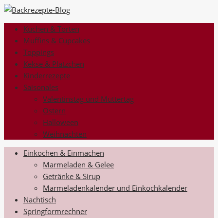
Kuchen & Torten
Muffins & Cupcakes
Toppings
Kekse & Plätzchen
Kinderrezepte
Saisonales
Valentinstag und Muttertag
Ostern
Halloween
Weihnachten
Einkochen & Einmachen
Marmeladen & Gelee
Getränke & Sirup
Marmeladenkalender und Einkochkalender
Nachtisch
Springformrechner