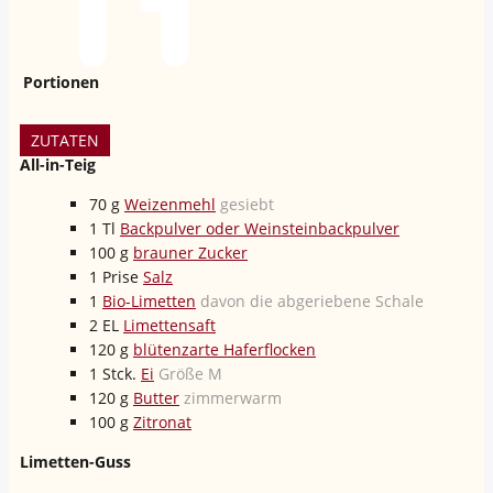
Portionen
ZUTATEN
All-in-Teig
70
g
Weizenmehl
gesiebt
1
Tl
Backpulver oder Weinsteinbackpulver
100
g
brauner Zucker
1
Prise
Salz
1
Bio-Limetten
davon die abgeriebene Schale
2
EL
Limettensaft
120
g
blütenzarte Haferflocken
1
Stck.
Ei
Größe M
120
g
Butter
zimmerwarm
100
g
Zitronat
Limetten-Guss