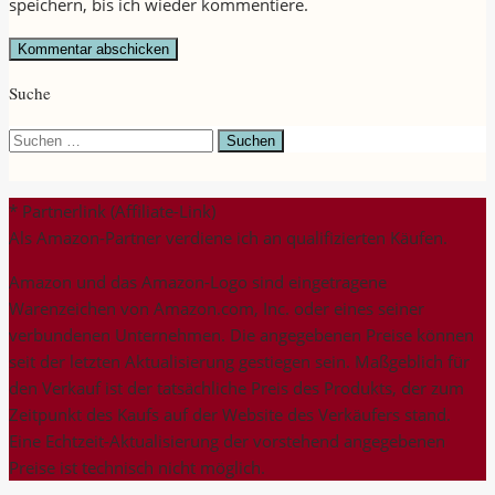
speichern, bis ich wieder kommentiere.
Suche
Suchen
nach:
* Partnerlink (Affiliate-Link)
Als Amazon-Partner verdiene ich an qualifizierten Käufen.
Amazon und das Amazon-Logo sind eingetragene
Warenzeichen von Amazon.com, Inc. oder eines seiner
verbundenen Unternehmen. Die angegebenen Preise können
seit der letzten Aktualisierung gestiegen sein. Maßgeblich für
den Verkauf ist der tatsächliche Preis des Produkts, der zum
Zeitpunkt des Kaufs auf der Website des Verkäufers stand.
Eine Echtzeit-Aktualisierung der vorstehend angegebenen
Preise ist technisch nicht möglich.