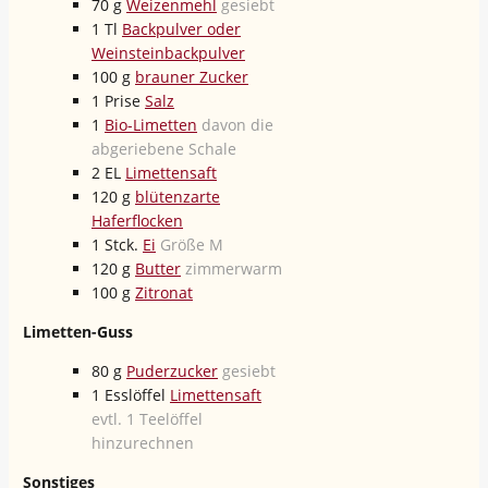
70
g
Weizenmehl
gesiebt
1
Tl
Backpulver oder
Weinsteinbackpulver
100
g
brauner Zucker
1
Prise
Salz
1
Bio-Limetten
davon die
abgeriebene Schale
2
EL
Limettensaft
120
g
blütenzarte
Haferflocken
1
Stck.
Ei
Größe M
120
g
Butter
zimmerwarm
100
g
Zitronat
Limetten-Guss
80
g
Puderzucker
gesiebt
1
Esslöffel
Limettensaft
evtl. 1 Teelöffel
hinzurechnen
Sonstiges