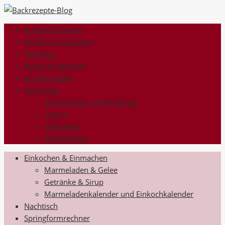
Kuchen & Torten
Muffins & Cupcakes
Toppings
Kekse & Plätzchen
Kinderrezepte
Saisonales
Valentinstag und Muttertag
Ostern
Halloween
Weihnachten
Einkochen & Einmachen
Marmeladen & Gelee
Getränke & Sirup
Marmeladenkalender und Einkochkalender
Nachtisch
Springformrechner