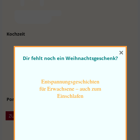
Kochzeit
×
Gläser
Dir fehlt noch ein Weihnachtsgeschenk?
Ent­span­nungs­ge­schich­ten
für Er­wach­se­ne – auch zum
Ein­schla­fen
Portionen
ZUTATEN
800
g
schwarze Johannisbeere
600
g
Taybeere
alternativ Himbeere, Brombeere