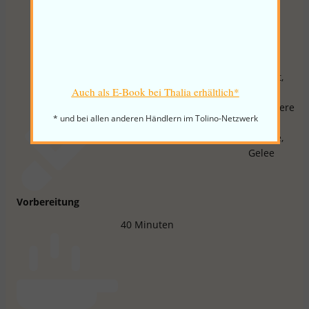
1
Pck.
Vanillezucker
250
ml
Sekt, Perlwein
mit nussigem Geschmack
750
g
Gelierzucker 3 : 1
Auch als E-Book bei Thalia erhältlich*
20
Minuten
* und bei allen anderen Händlern im Tolino-Netzwerk
Vorbereitung
40
Minuten