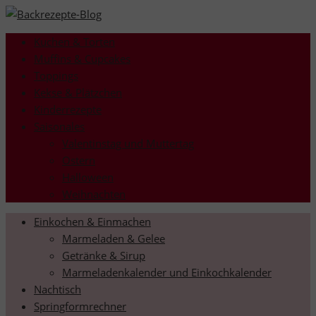
Kuchen & Torten
Muffins & Cupcakes
Toppings
Kekse & Plätzchen
Kinderrezepte
Saisonales
Valentinstag und Muttertag
Ostern
Halloween
Weihnachten
Einkochen & Einmachen
Marmeladen & Gelee
Getränke & Sirup
Marmeladenkalender und Einkochkalender
Nachtisch
Springformrechner