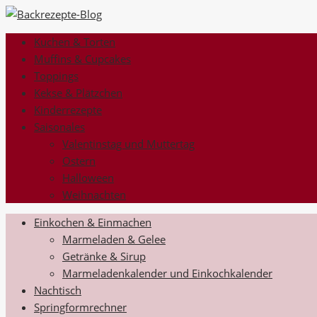
Kuchen & Torten
Muffins & Cupcakes
Toppings
Kekse & Plätzchen
Kinderrezepte
Saisonales
Valentinstag und Muttertag
Ostern
Halloween
Weihnachten
Einkochen & Einmachen
Marmeladen & Gelee
Getränke & Sirup
Marmeladenkalender und Einkochkalender
Nachtisch
Springformrechner