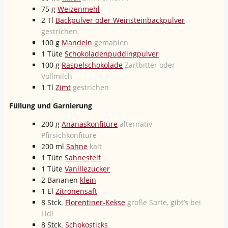
75
g
Weizenmehl
2
Tl
Backpulver oder Weinsteinbackpulver
gestrichen
100
g
Mandeln
gemahlen
1
Tüte
Schokoladenpuddingpulver
100
g
Raspelschokolade
Zartbitter oder
Vollmilch
1
Tl
Zimt
gestrichen
Füllung und Garnierung
200
g
Ananaskonfitüre
alternativ
Pfirsichkonfitüre
200
ml
Sahne
kalt
1
Tüte
Sahnesteif
1
Tüte
Vanillezucker
2
Bananen
klein
1
El
Zitronensaft
8
Stck.
Florentiner-Kekse
große Sorte, gibt’s bei
Lidl
8
Stck.
Schokosticks