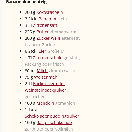
Bananenkuchenteig
200
g
Kokosraspeln
3
Stck.
Bananen
klein
3
El
Zitronensaft
225
g
Butter
zimmerwarm
200
g
Zucker weiß
alternativ
brauner Zucker
6
Stck.
Eier
Größe M
1
Tl
Zitronenschale
gehäuft,
Packung oder frisch
80
ml
Milch
zimmerwarm
75
g
Weizenmehl
2
Tl
Backpulver oder
Weinsteinbackpulver
gestrichen
100
g
Mandeln
gemahlen
1
Tüte
Schokoladenpuddingpulver
100
g
Raspelschokolade
Zartbitter oder Vollmilch