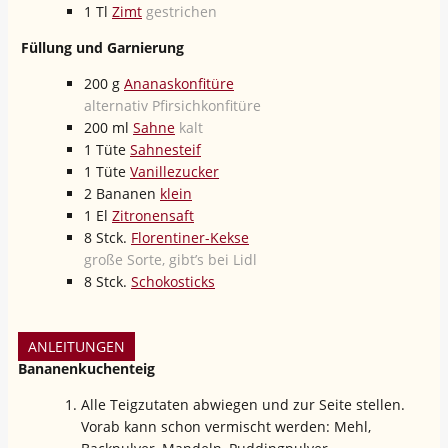
1
Tl
Zimt
gestrichen
Füllung und Garnierung
200
g
Ananaskonfitüre
alternativ Pfirsichkonfitüre
200
ml
Sahne
kalt
1
Tüte
Sahnesteif
1
Tüte
Vanillezucker
2
Bananen
klein
1
El
Zitronensaft
8
Stck.
Florentiner-Kekse
große Sorte, gibt’s bei Lidl
8
Stck.
Schokosticks
ANLEITUNGEN
Bananenkuchenteig
Alle Teigzutaten abwiegen und zur Seite stellen.
Vorab kann schon vermischt werden: Mehl,