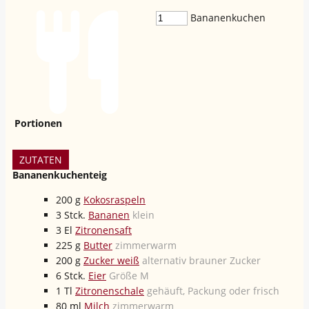
Bananenkuchen
Portionen
ZUTATEN
Bananenkuchenteig
200
g
Kokosraspeln
3
Stck.
Bananen
klein
3
El
Zitronensaft
225
g
Butter
zimmerwarm
200
g
Zucker weiß
alternativ brauner Zucker
6
Stck.
Eier
Größe M
1
Tl
Zitronenschale
gehäuft, Packung oder frisch
80
ml
Milch
zimmerwarm