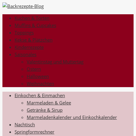
Kuchen & Torten
Muffins & Cupcakes
Toppings
Kekse & Plätzchen
Kinderrezepte
Saisonales
Valentinstag und Muttertag
Ostern
Halloween
Weihnachten
Einkochen & Einmachen
Marmeladen & Gelee
Getränke & Sirup
Marmeladenkalender und Einkochkalender
Nachtisch
Springformrechner