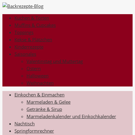
Kuchen & Torten
Muffins & Cupcakes
Toppings
Kekse & Plätzchen
Kinderrezepte
Saisonales
Valentinstag und Muttertag
Ostern
Halloween
Weihnachten
Einkochen & Einmachen
Marmeladen & Gelee
Getränke & Sirup
Marmeladenkalender und Einkochkalender
Nachtisch
Springformrechner