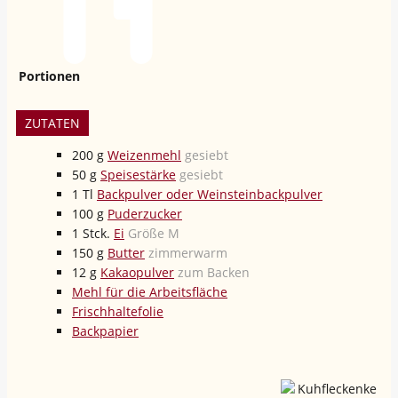
Portionen
ZUTATEN
200
g
Weizenmehl
gesiebt
50
g
Speisestärke
gesiebt
1
Tl
Backpulver oder Weinsteinbackpulver
100
g
Puderzucker
1
Stck.
Ei
Größe M
150
g
Butter
zimmerwarm
12
g
Kakaopulver
zum Backen
Mehl für die Arbeitsfläche
Frischhaltefolie
Backpapier