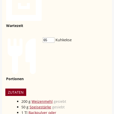
Wartezeit
Kuhkekse
Portionen
ZUTATEN
200
g
Weizenmehl
gesiebt
50
g
Speisestärke
gesiebt
1
Tl
Backpulver oder