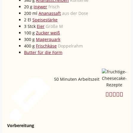
340
g
Ananasscheiben
Konserve
20
g
Ingwer
frisch
200
ml
Ananassaft
aus der Dose
2
El
Speisestärke
3
Stck
Eier
Größe M
100
g
Zucker weiß
300
g
Magerquark
400
g
Frischkäse
Doppelrahm
Butter für die Form
50
Minuten Arbeitszeit
Vorbereitung