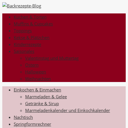
Kuchen & Torten
Muffins & Cupcakes
Toppings
Kekse & Plätzchen
Kinderrezepte
Saisonales
Valentinstag und Muttertag
Ostern
Halloween
Weihnachten
Einkochen & Einmachen
Marmeladen & Gelee
Getränke & Sirup
Marmeladenkalender und Einkochkalender
Nachtisch
Springformrechner