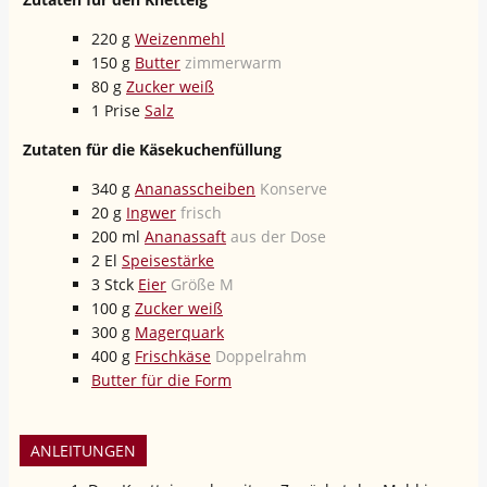
220
g
Weizenmehl
150
g
Butter
zimmerwarm
80
g
Zucker weiß
1
Prise
Salz
Zutaten für die Käsekuchenfüllung
340
g
Ananasscheiben
Konserve
20
g
Ingwer
frisch
200
ml
Ananassaft
aus der Dose
2
El
Speisestärke
3
Stck
Eier
Größe M
100
g
Zucker weiß
300
g
Magerquark
400
g
Frischkäse
Doppelrahm
Butter für die Form
ANLEITUNGEN