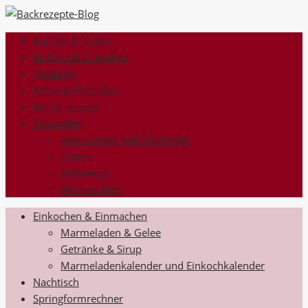
Kuchen & Torten
Muffins & Cupcakes
Toppings
Kekse & Plätzchen
Kinderrezepte
Saisonales
Valentinstag und Muttertag
Ostern
Halloween
Weihnachten
Einkochen & Einmachen
Marmeladen & Gelee
Getränke & Sirup
Marmeladenkalender und Einkochkalender
Nachtisch
Springformrechner