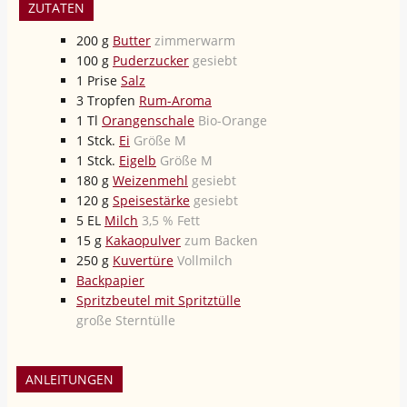
ZUTATEN
200
g
Butter
zimmerwarm
100
g
Puderzucker
gesiebt
1
Prise
Salz
3
Tropfen
Rum-Aroma
1
Tl
Orangenschale
Bio-Orange
1
Stck.
Ei
Größe M
1
Stck.
Eigelb
Größe M
180
g
Weizenmehl
gesiebt
120
g
Speisestärke
gesiebt
5
EL
Milch
3,5 % Fett
15
g
Kakaopulver
zum Backen
250
g
Kuvertüre
Vollmilch
Backpapier
Spritzbeutel mit Spritztülle
große Sterntülle
ANLEITUNGEN