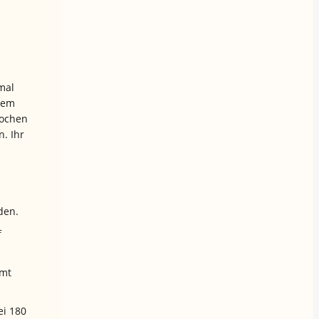
mal
dem
tochen
. Ihr
den.
f
imt
ei 180