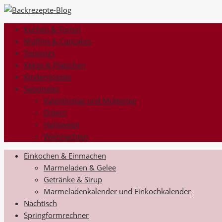
Kuchen & Torten
Muffins & Cupcakes
Toppings
Kekse & Plätzchen
Kinderrezepte
Saisonales
Valentinstag und Muttertag
Ostern
Halloween
Weihnachten
Einkochen & Einmachen
Marmeladen & Gelee
Getränke & Sirup
Marmeladenkalender und Einkochkalender
Nachtisch
Springformrechner