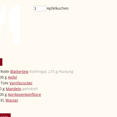
Apfelkuchen
Rolle
Blätterteig
Kühlregal, 275 g Packung
00
g
Apfel
Tüte
Vanillezucker
0
g
Mandeln
gehobelt
00
g
Aprikosenkonfitüre
EL
Wasser