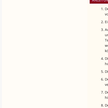
ANLEITU
D
v
E
A
u
T
w
k
D
h
D
D
ve
D
h
D