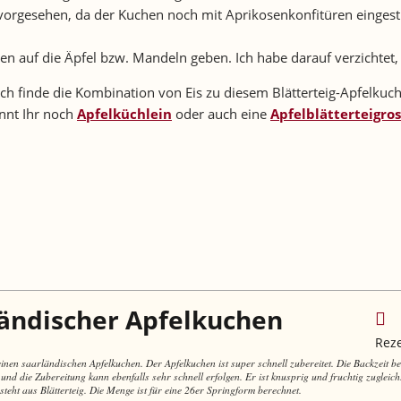
ag vorgesehen, da der Kuchen noch mit Aprikosenkonfitüren eing
en auf die Äpfel bzw. Mandeln geben. Ich habe darauf verzichtet
h finde die Kombination von Eis zu diesem Blätterteig-Apfelkuch
önnt Ihr noch
Apfelküchlein
oder auch eine
Apfelblätterteigro
ändischer Apfelkuchen
Rez
einen saarländischen Apfelkuchen. Der Apfelkuchen ist super schnell zubereitet. Die Backzeit b
und die Zubereitung kann ebenfalls sehr schnell erfolgen. Er ist knusprig und fruchtig zugleic
teht aus Blätterteig. Die Menge ist für eine 26er Springform berechnet.