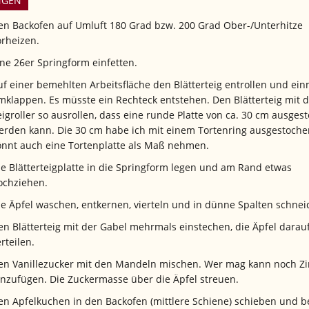
NGEN
en Backofen auf Umluft 180 Grad bzw. 200 Grad Ober-/Unterhitze
orheizen.
ine 26er Springform einfetten.
uf einer bemehlten Arbeitsfläche den Blätterteig entrollen und ein
mklappen. Es müsste ein Rechteck entstehen. Den Blätterteig mit 
eigroller so ausrollen, dass eine runde Platte von ca. 30 cm ausges
erden kann. Die 30 cm habe ich mit einem Tortenring ausgestochen
önnt auch eine Tortenplatte als Maß nehmen.
ie Blätterteigplatte in die Springform legen und am Rand etwas
ochziehen.
ie Äpfel waschen, entkernen, vierteln und in dünne Spalten schnei
en Blätterteig mit der Gabel mehrmals einstechen, die Äpfel darau
rteilen.
en Vanillezucker mit den Mandeln mischen. Wer mag kann noch Z
inzufügen. Die Zuckermasse über die Äpfel streuen.
en Apfelkuchen in den Backofen (mittlere Schiene) schieben und b