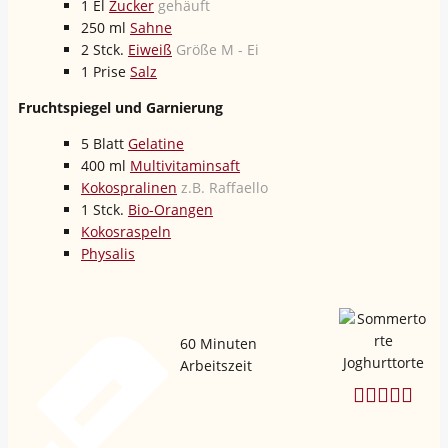
1
El
Zucker
gehäuft
250
ml
Sahne
2
Stck.
Eiweiß
Größe M - Ei
1
Prise
Salz
Fruchtspiegel und Garnierung
5
Blatt
Gelatine
400
ml
Multivitaminsaft
Kokospralinen
z.B. Raffaello
1
Stck.
Bio-Orangen
Kokosraspeln
Physalis
60
Minuten
Arbeitszeit