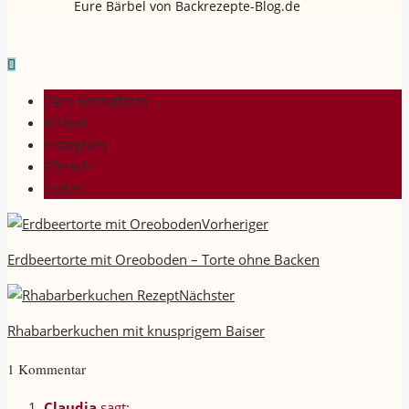
Eure Bärbel von Backrezepte-Blog.de
24er Springform
Biskuit
Instagram
Pfirsich
Torten
Vorheriger
Erdbeertorte mit Oreoboden – Torte ohne Backen
Nächster
Rhabarberkuchen mit knusprigem Baiser
1 Kommentar
Claudia
sagt: