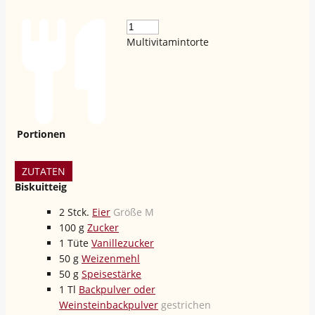
Multivitamintorte
Portionen
ZUTATEN
Biskuitteig
2
Stck.
Eier
Größe M
100
g
Zucker
1
Tüte
Vanillezucker
50
g
Weizenmehl
50
g
Speisestärke
1
Tl
Backpulver oder
Weinsteinbackpulver
gestrichen