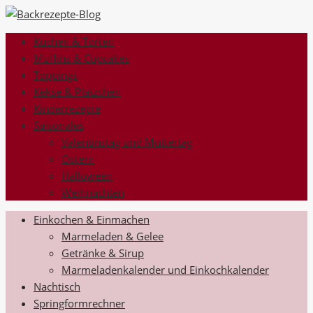
Kuchen & Torten
Muffins & Cupcakes
Toppings
Kekse & Plätzchen
Kinderrezepte
Saisonales
Valentinstag und Muttertag
Ostern
Halloween
Weihnachten
Einkochen & Einmachen
Marmeladen & Gelee
Getränke & Sirup
Marmeladenkalender und Einkochkalender
Nachtisch
Springformrechner