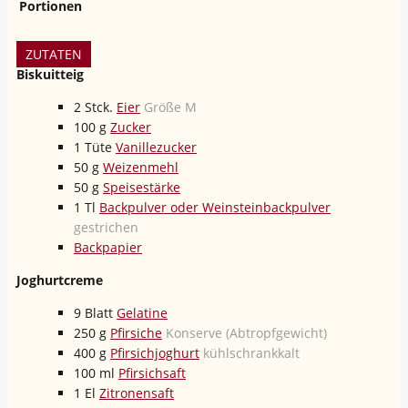
Portionen
ZUTATEN
Biskuitteig
2
Stck.
Eier
Größe M
100
g
Zucker
1
Tüte
Vanillezucker
50
g
Weizenmehl
50
g
Speisestärke
1
Tl
Backpulver oder Weinsteinbackpulver
gestrichen
Backpapier
Joghurtcreme
9
Blatt
Gelatine
250
g
Pfirsiche
Konserve (Abtropfgewicht)
400
g
Pfirsichjoghurt
kühlschrankkalt
100
ml
Pfirsichsaft
1
El
Zitronensaft