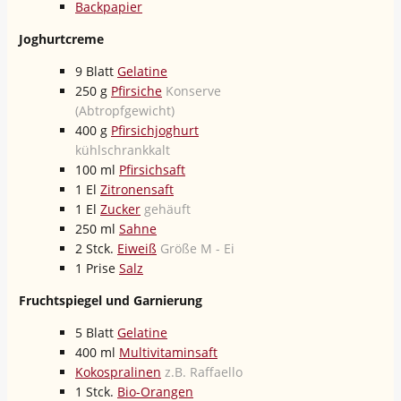
Backpapier
Joghurtcreme
9
Blatt
Gelatine
250
g
Pfirsiche
Konserve
(Abtropfgewicht)
400
g
Pfirsichjoghurt
kühlschrankkalt
100
ml
Pfirsichsaft
1
El
Zitronensaft
1
El
Zucker
gehäuft
250
ml
Sahne
2
Stck.
Eiweiß
Größe M - Ei
1
Prise
Salz
Fruchtspiegel und Garnierung
5
Blatt
Gelatine
400
ml
Multivitaminsaft
Kokospralinen
z.B. Raffaello
1
Stck.
Bio-Orangen