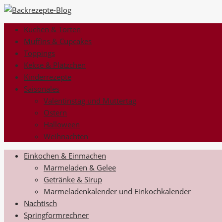
Kuchen & Torten
Muffins & Cupcakes
Toppings
Kekse & Plätzchen
Kinderrezepte
Saisonales
Valentinstag und Muttertag
Ostern
Halloween
Weihnachten
Einkochen & Einmachen
Marmeladen & Gelee
Getränke & Sirup
Marmeladenkalender und Einkochkalender
Nachtisch
Springformrechner